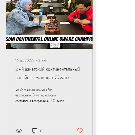
16 авг. 2022 г.
∙
2
мин.
2-й азиатский континентальный
онлайн-чемпионат Oware
Во 2-м азиатском онлайн-
чемпионате Oware, который
состоялся в воскресенье, 30 января
2022 года, на платформе Playok
приняли участие 13...
1
0